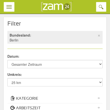
Toggl
Toggle
naviga
navigation
Filter
×
Bundesland:
Berlin
Datum:
Umkreis:
+
KATEGORIE
+
ARBEITSZEIT