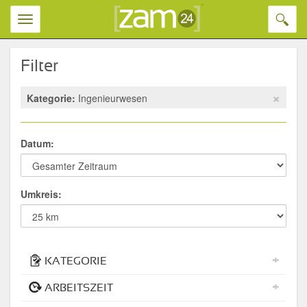
Toggl
Toggle
naviga
navigation
Filter
×
Kategorie:
Ingenieurwesen
Datum:
Umkreis:
+
KATEGORIE
+
ARBEITSZEIT