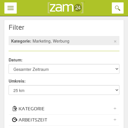
Toggl
Toggle
naviga
navigation
Filter
×
Kategorie:
Marketing, Werbung
Datum:
Umkreis:
+
KATEGORIE
+
ARBEITSZEIT