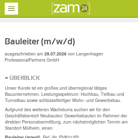
Toggle
navigation
Bauleiter (m/w/d)
ausgeschrieben am
29.07.2026
von
Langenhagen
ProfessionalPartners GmbH
ÜBERBLICK
Unser Kunde ist ein großes und überregional tätiges
Bauunternehmen. Leistungsspektrum: Hochbau, Tiefbau und
Tunnelbau sowie schlüsselfertiger Wohn- und Gewerbebau.
Aufgrund des weiteren Wachstums suchen wir für den
Geschäftsbereich Neubauten/ Gewerbebauten im Rahmen der
direkten Personalvermittlung, zum nächstmöglichen Termin am
Standort Mülheim, einen
Bauleiter (m/w/d)
Ref.-Nr.:PVK012PL