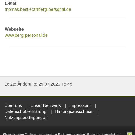
E-Mail
thomas.bestle(at)berg-personal.de
Webseite
www.berg-personal.de
Letzte Änderung: 29.07.2026 15:45
Über uns
Unser Netzwerk
Impressum
Datenschutzerklärung
Haftungsausschuss
Nutzungsbedingungen
Copyright © 2017 - zam24.de
OK
Wir verwenden Cookies, um bestimmte Funktionen unserer Website zu ermöglichen